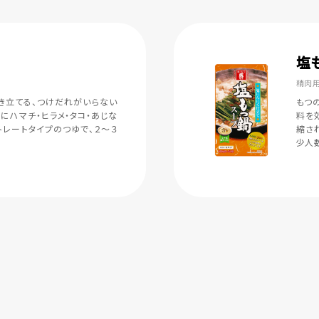
塩
精肉用
き立てる、つけだれがいらない
もつ
にハマチ・ヒラメ・タコ・あじな
料を
トレートタイプのつゆで、２～３
縮さ
少人数