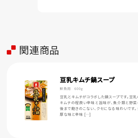
関連商品
豆乳キムチ鍋スープ
鮮魚用 600g
豆乳とキムチがコラボした鍋スープです。豆乳
キムチの程良い辛味と旨味が、魚介類と野菜
後まで飽きのこない、クセになる味わいです。
厚な味と辛味 […]