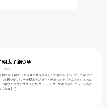
子明太子鍋つゆ
 600g
名物の辛子明太子の風味と食感を楽しんで頂ける、ピリッとした辛さが
になる鍋つゆです。辛子明太子が魚介や野菜の味を引き立てます。シメは
たい雑炊が断然おススメです。ストレートタイプのつゆで、２～３人の少
ご家庭 […]