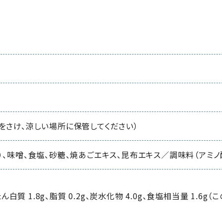
をさけ、涼しい場所に保管してください）
）、味噌、食塩、砂糖、焼あごエキス、昆布エキス／調味料（アミノ
、たん白質 1.8g、脂質 0.2g、炭水化物 4.0g、食塩相当量 1.6