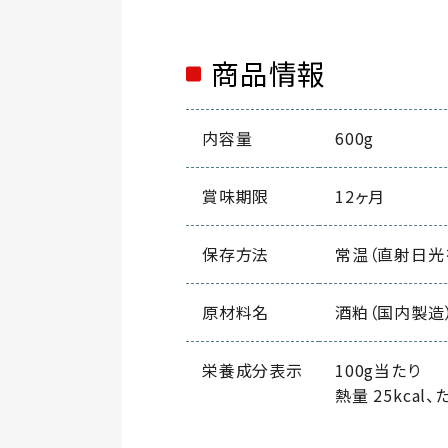
商品情報
内容量
600g
賞味期限
12ヶ月
保存方法
常温（直射日光
原材料名
酒粕（国内製造
栄養成分表示
100g当たり
熱量 25kcal