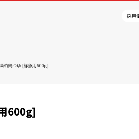
採用
酒粕鍋つゆ [鮮魚用600g]
600g]