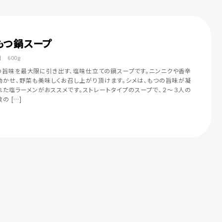
もつ鍋スープ
 600g
の旨味を最大限に引き出す、塩味仕立ての鍋スープです。ニンニクや香辛
効かせ、野菜も美味しくお召し上がり頂けます。シメは、もつの旨味が凝
れた塩ラーメンがおススメです。ストレートタイプのスープで、２～３人の
の […]