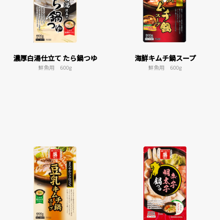
濃厚白湯仕立て たら鍋つゆ
海鮮キムチ鍋スープ
鮮魚用 600g
鮮魚用 600g