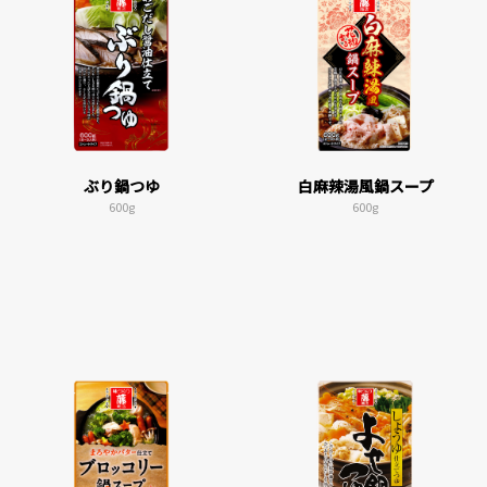
ぶり鍋つゆ
白麻辣湯風鍋スープ
600g
600g