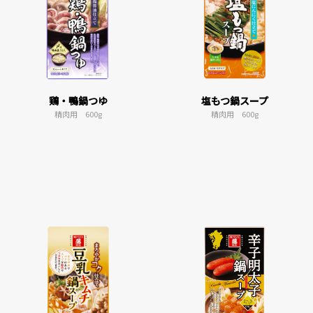
鶏・鴨鍋つゆ
塩もつ鍋スープ
精肉用 600g
精肉用 600g