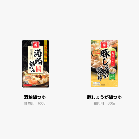
酒粕鍋つゆ
豚しょうが鍋つゆ
鮮魚用 600g
精肉用 600g