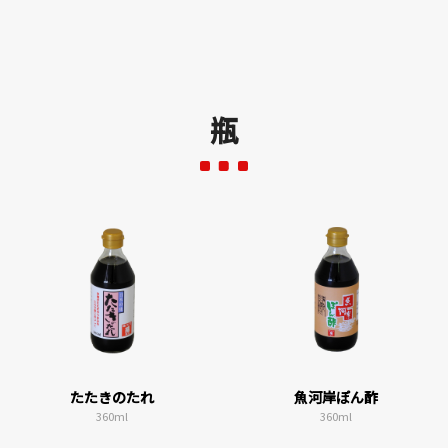
瓶
たたきのたれ
魚河岸ぽん酢
360ml
360ml