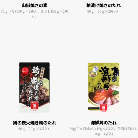
山椒焼きの素
粕漬け焼きのたれ
72ｇ（たれ30ｇ×2袋入、まぶし粉6ｇ×2袋
60ｇ（30ｇ×2袋入）
入）
鶏の炭火焼き風のたれ
海鮮丼のたれ
60ｇ（20ｇ×3袋入）
75g(ごま醤油だれ15g×3袋入、茶漬け用だし
10g×3袋入)