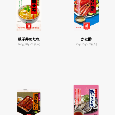
親子丼のたれ
かに酢
140g(70g×2袋入)
75g(15g×5袋入)