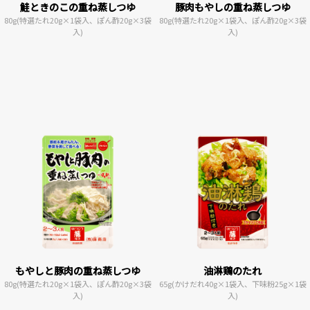
鮭ときのこの重ね蒸しつゆ
豚肉もやしの重ね蒸しつゆ
80g(特選たれ20g×1袋入、ぽん酢20g×3袋
80g(特選たれ20g×1袋入、ぽん酢20g×3袋
入)
入)
もやしと豚肉の重ね蒸しつゆ
油淋鶏のたれ
80g(特選たれ20g×1袋入、ぽん酢20g×3袋
65g(かけだれ40g×1袋入、下味粉25g×1袋
入)
入)