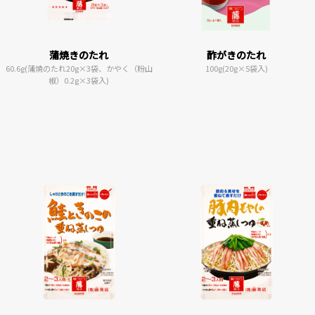
蒲焼きのたれ
酢がきのたれ
60.6g(蒲焼のたれ20g×3袋、かやく（粉山
100g(20g×5袋入)
椒）0.2g×3袋入)