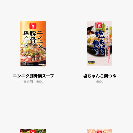
ニンニク豚骨鍋スープ
塩ちゃんこ鍋つゆ
青果用 600g
600g